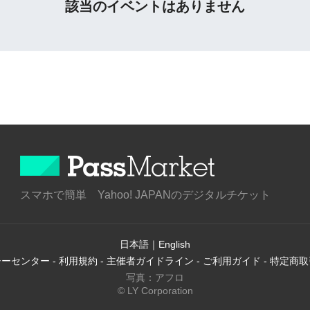
該当のイベントはありません
スマホで簡単 Yahoo! JAPANのデジタルチケット
日本語
｜
English
シーセンター
-
利用規約
-
主催者ガイドライン
-
ご利用ガイド
-
特定商取
写真：アフロ
© LY Corporation