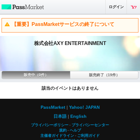
ログイン
【重要】PassMarketサービスの終了について
株式会社AXY ENTERTAINMENT
販売中（0件）
販売終了（19件）
該当のイベントはありません
PassMarket
Yahoo! JAPAN
日本語
English
プライバシーポリシー
プライバシーセンター
規約
ヘルプ
主催者ガイドライン
ご利用ガイド