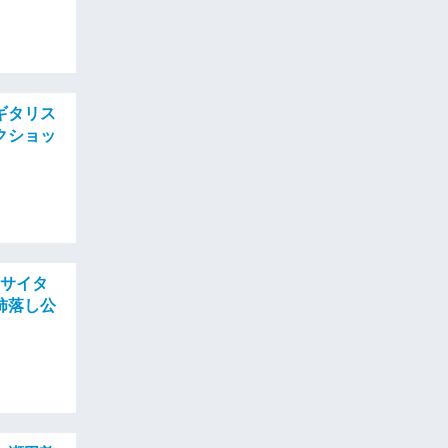
ギタリス
クショッ
リサイタ
柿落し公