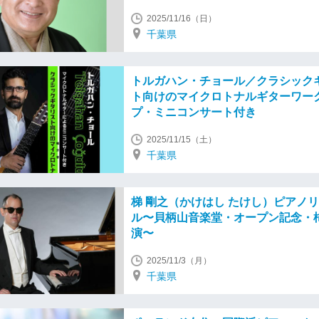
2025/11/16（日）
千葉県
トルガハン・チョール／クラシック
ト向けのマイクロトナルギターワー
プ・ミニコンサート付き
2025/11/15（土）
千葉県
梯 剛之（かけはし たけし）ピアノ
ル〜貝柄山音楽堂・オープン記念・
演〜
2025/11/3（月）
千葉県