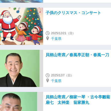
子供のクリスマス・コンサート
2025/12/21（日）
千葉県
貝柄山寄席／春風亭正朝・春風一刀
2025/12/7（日）
千葉県
貝柄山寄席／柳家一琴 ・古今亭雛菊
扇七 太神楽 翁家勝丸