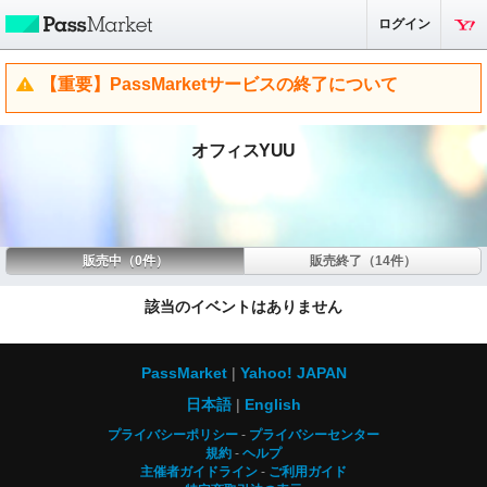
ログイン
【重要】PassMarketサービスの終了について
オフィスYUU
販売中（0件）
販売終了（14件）
該当のイベントはありません
PassMarket
Yahoo! JAPAN
日本語
English
プライバシーポリシー
プライバシーセンター
規約
ヘルプ
主催者ガイドライン
ご利用ガイド