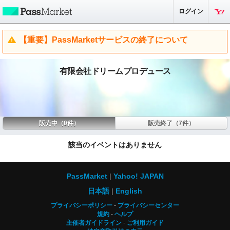
ログイン
【重要】PassMarketサービスの終了について
有限会社ドリームプロデュース
販売中（0件）
販売終了（7件）
該当のイベントはありません
PassMarket
Yahoo! JAPAN
日本語
English
プライバシーポリシー
プライバシーセンター
規約
ヘルプ
主催者ガイドライン
ご利用ガイド