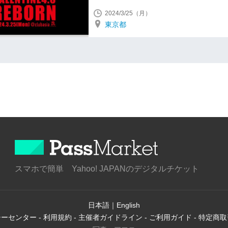
2024/3/25（月）
東京都
スマホで簡単 Yahoo! JAPANのデジタルチケット
日本語
｜
English
シーセンター
-
利用規約
-
主催者ガイドライン
-
ご利用ガイド
-
特定商取