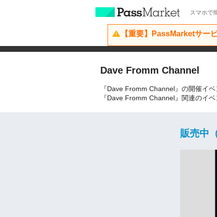
スマホで簡
【重要】PassMarketサ
Dave Fromm Channel
『Dave Fromm Channel』の開
『Dave Fromm Channel』
販売中（