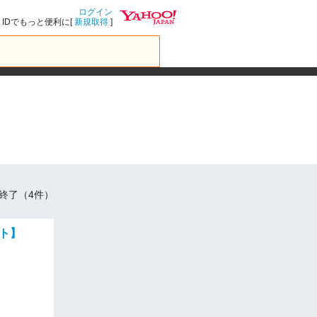
ログイン
IDでもっと便利に[
新規取得
]
終了（4件）
ット】