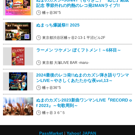
ぬまのカズシ×JUNNY（もりきこ）『ぬじ』結成
記念 季節外れの灼熱のレコ発2MANライブ!!
幡ヶ谷36°5
ぬまっち爆誕祭!! 2025
東京都渋⾕区幡ヶ⾕2-13-1 平沼ビル2F
ラーメン ツケメン ぼくフトメン！～6杯目～
東京都 大塚LIVE BAR -maru-
2024最後のレコ発!!ぬまのカズシ弾き語りワンマ
ンLIVE～やさしくあたたかな夜vol,13～
幡ヶ谷36°5
ぬまのカズシ2023新曲ワンマンLIVE『RECORD o
f 2023』～旬歌周到～
幡ヶ谷３６°５
PassMarket
Yahoo! JAPAN