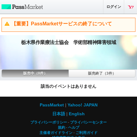
ログイン
【重要】PassMarketサービスの終了について
栃木県作業療法士協会 学術部精神障害領域
販売中（0件）
販売終了（3件）
該当のイベントはありません
PassMarket
Yahoo! JAPAN
日本語
English
プライバシーポリシー
プライバシーセンター
規約
ヘルプ
主催者ガイドライン
ご利用ガイド