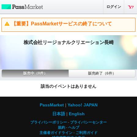
ログイン
【重要】PassMarketサービスの終了について
株式会社リージョナルクリエーション長崎
販売中（0件）
販売終了（6件）
該当のイベントはありません
PassMarket
Yahoo! JAPAN
日本語
English
プライバシーポリシー
プライバシーセンター
規約
ヘルプ
主催者ガイドライン
ご利用ガイド