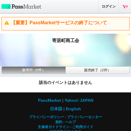
ログイン
【重要】PassMarketサービスの終了について
寄居町商工会
販売中（0件）
販売終了（2件）
該当のイベントはありません
PassMarket
Yahoo! JAPAN
日本語
English
プライバシーポリシー
プライバシーセンター
規約
ヘルプ
主催者ガイドライン
ご利用ガイド