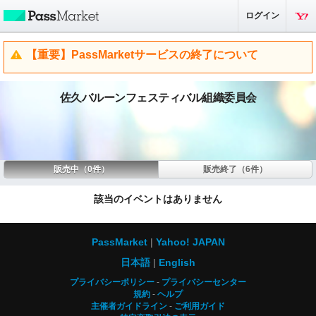
ログイン
【重要】PassMarketサービスの終了について
佐久バルーンフェスティバル組織委員会
販売中（0件）
販売終了（6件）
該当のイベントはありません
PassMarket
Yahoo! JAPAN
日本語
English
プライバシーポリシー
プライバシーセンター
規約
ヘルプ
主催者ガイドライン
ご利用ガイド