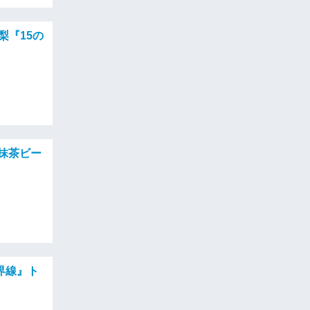
梨『15の
〜抹茶ビー
界線』ト