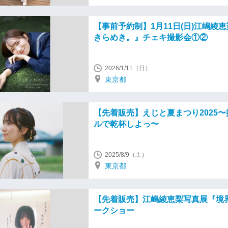
【事前予約制】1月11日(日)江嶋綾恵
きらめき。』チェキ撮影会①②
2026/1/11（日）
東京都
【先着販売】えじと夏まつり2025
ルで乾杯しよっ〜
2025/8/9（土）
東京都
【先着販売】江嶋綾恵梨写真展『境
ークショー