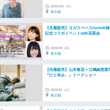
2025/7/21（月）
東京都
【先着販売】ヨガスペースhurmth
記念コラボイベントwith花茶会
2025/7/6（日）
東京都
【先着販売】山本春花 × 江嶋綾恵梨
『ひと休み。』トークショー
2025/3/1（土）
東京都