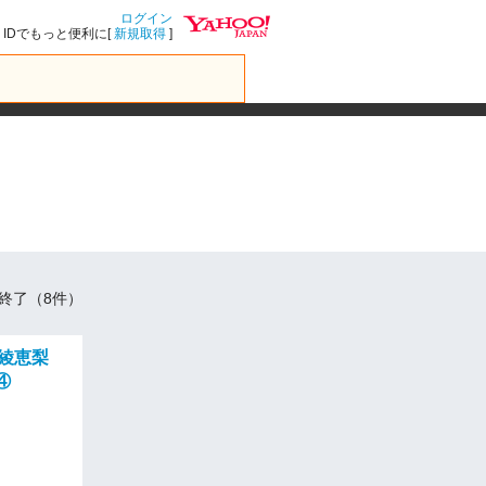
ログイン
IDでもっと便利に[
新規取得
]
終了（8件）
嶋綾恵梨
④