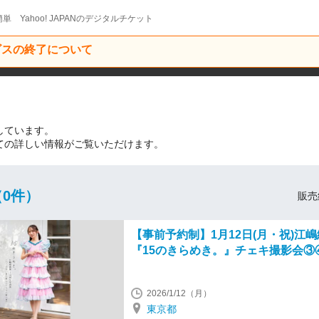
単 Yahoo! JAPANのデジタルチケット
ービスの終了について
示しています。
についての詳しい情報がご覧いただけます。
0件）
販売
【事前予約制】1月12日(月・祝)江
『15のきらめき。』チェキ撮影会③
2026/1/12（月）
東京都