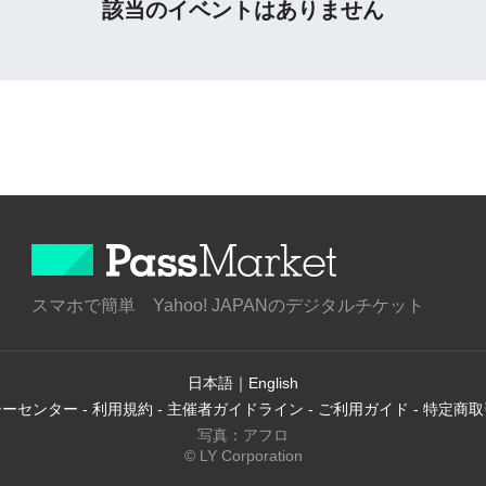
該当のイベントはありません
スマホで簡単 Yahoo! JAPANのデジタルチケット
日本語
｜
English
シーセンター
-
利用規約
-
主催者ガイドライン
-
ご利用ガイド
-
特定商取
写真：アフロ
© LY Corporation