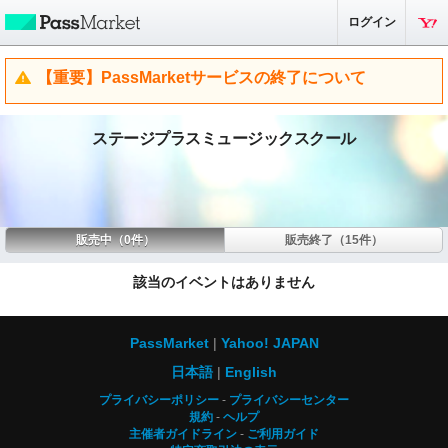
ログイン
【重要】PassMarketサービスの終了について
ステージプラスミュージックスクール
販売中（0件）
販売終了（15件）
該当のイベントはありません
PassMarket
Yahoo! JAPAN
日本語
English
プライバシーポリシー
プライバシーセンター
規約
ヘルプ
主催者ガイドライン
ご利用ガイド