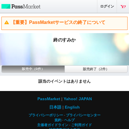
ログイン
【重要】PassMarketサービスの終了について
終のすみか
販売中（0件）
販売終了（2件）
該当のイベントはありません
PassMarket
Yahoo! JAPAN
日本語
English
プライバシーポリシー
プライバシーセンター
規約
ヘルプ
主催者ガイドライン
ご利用ガイド