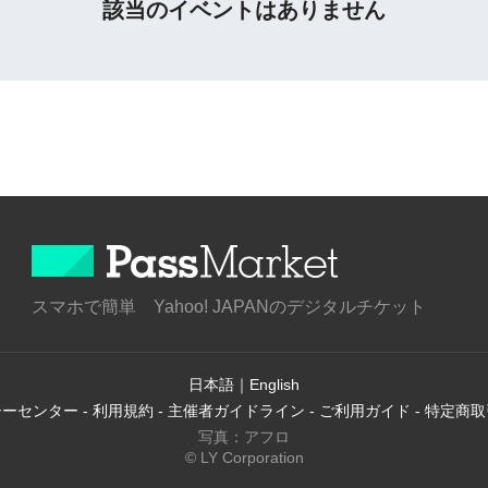
該当のイベントはありません
スマホで簡単 Yahoo! JAPANのデジタルチケット
日本語
｜
English
シーセンター
-
利用規約
-
主催者ガイドライン
-
ご利用ガイド
-
特定商取
写真：アフロ
© LY Corporation