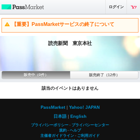
ログイン
【重要】PassMarketサービスの終了について
読売新聞 東京本社
販売中（0件）
販売終了（12件）
該当のイベントはありません
PassMarket
Yahoo! JAPAN
日本語
English
プライバシーポリシー
プライバシーセンター
規約
ヘルプ
主催者ガイドライン
ご利用ガイド