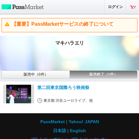
ログイン
【重要】PassMarketサービスの終了について
マキハラエリ
販売中（0件）
販売終了（1件）
第二回東京国際ろう映画祭
東京都 渋谷ユーロライブ、他
PassMarket
Yahoo! JAPAN
日本語
English