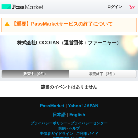
ログイン
【重要】PassMarketサービスの終了について
株式会社LOCOTAS（運営団体：ファーニャー）
販売中（0件）
販売終了（3件）
該当のイベントはありません
PassMarket
Yahoo! JAPAN
日本語
English
プライバシーポリシー
プライバシーセンター
規約
ヘルプ
主催者ガイドライン
ご利用ガイド