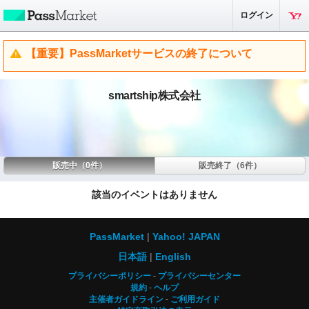
ログイン
【重要】PassMarketサービスの終了について
smartship株式会社
販売中（0件）
販売終了（6件）
該当のイベントはありません
PassMarket
Yahoo! JAPAN
日本語
English
プライバシーポリシー
プライバシーセンター
規約
ヘルプ
主催者ガイドライン
ご利用ガイド