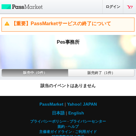
ログイン
【重要】PassMarketサービスの終了について
Pes事務所
販売中（0件）
販売終了（1件）
該当のイベントはありません
PassMarket
Yahoo! JAPAN
日本語
English
プライバシーポリシー
プライバシーセンター
規約
ヘルプ
主催者ガイドライン
ご利用ガイド