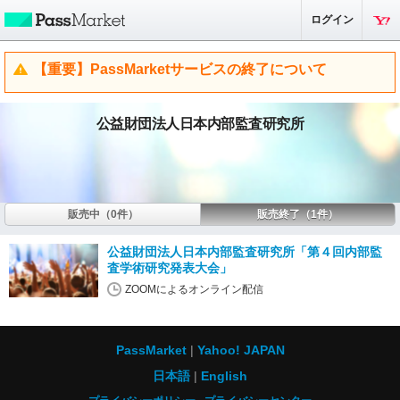
ログイン
【重要】PassMarketサービスの終了について
公益財団法人日本内部監査研究所
販売中（0件）
販売終了（1件）
公益財団法人日本内部監査研究所「第４回内部監
査学術研究発表大会」
ZOOMによるオンライン配信
PassMarket
Yahoo! JAPAN
日本語
English