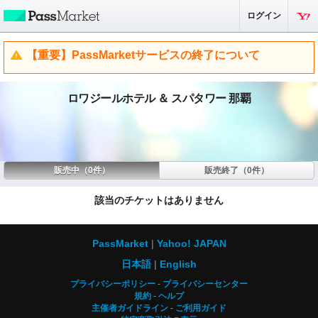
ログイン
【重要】PassMarketサービスの終了について
ロワジールホテル ＆ スパタワー 那覇
販売中（0件）
販売終了（0件）
該当のチケットはありません
PassMarket
Yahoo! JAPAN
日本語
English
プライバシーポリシー
プライバシーセンター
規約
ヘルプ
主催者ガイドライン
ご利用ガイド