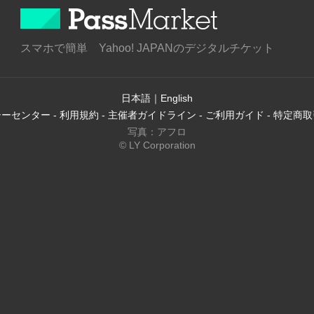
スマホで簡単 Yahoo! JAPANのデジタルチケット
日本語
｜
English
シーセンター
-
利用規約
-
主催者ガイドライン
-
ご利用ガイド
-
特定商取
写真：アフロ
© LY Corporation