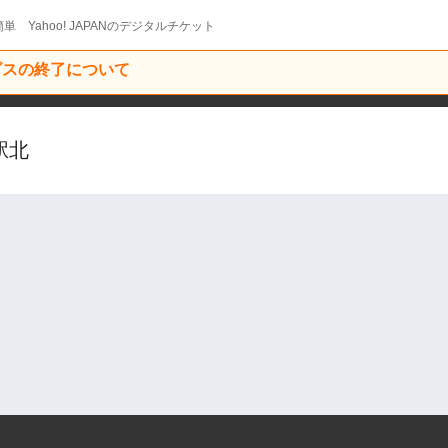
単 Yahoo! JAPANのデジタルチケット
ービスの終了について
駅北