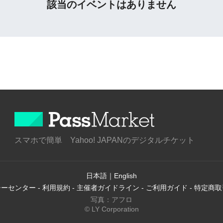
該当のイベントはありません
スマホで簡単 Yahoo! JAPANのデジタルチケット
日本語
｜
English
シーセンター
-
利用規約
-
主催者ガイドライン
-
ご利用ガイド
-
特定商取
写真：アフロ
© LY Corporation