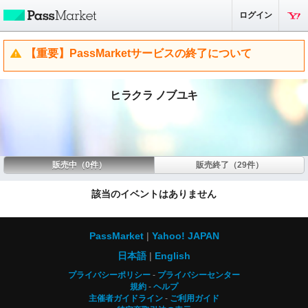
ログイン
【重要】PassMarketサービスの終了について
ヒラクラ ノブユキ
販売中（0件）
販売終了（29件）
該当のイベントはありません
PassMarket
Yahoo! JAPAN
日本語
English
プライバシーポリシー
プライバシーセンター
規約
ヘルプ
主催者ガイドライン
ご利用ガイド