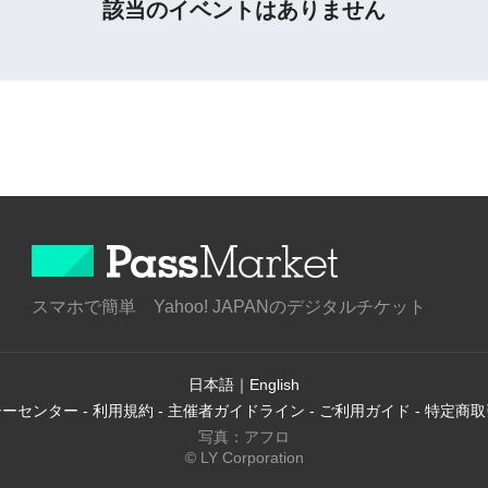
該当のイベントはありません
スマホで簡単 Yahoo! JAPANのデジタルチケット
日本語
｜
English
シーセンター
-
利用規約
-
主催者ガイドライン
-
ご利用ガイド
-
特定商取
写真：アフロ
© LY Corporation