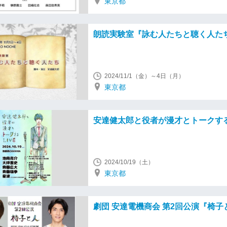
東京都
朗読実験室『詠む人たちと聴く人た
2024/11/1（金）～4日（月）
東京都
安達健太郎と役者が漫才とトークするL
2024/10/19（土）
東京都
劇団 安達電機商会 第2回公演『椅子