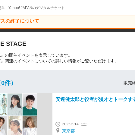
単 Yahoo! JAPANのデジタルチケット
ービスの終了について
 STAGE
AGE』の開催イベントを表示しています。
TAGE』関連のイベントについての詳しい情報がご覧いただけます。
0件）
販売終
安達健太郎と役者が漫才とトークするL
2025/6/14（土）
東京都