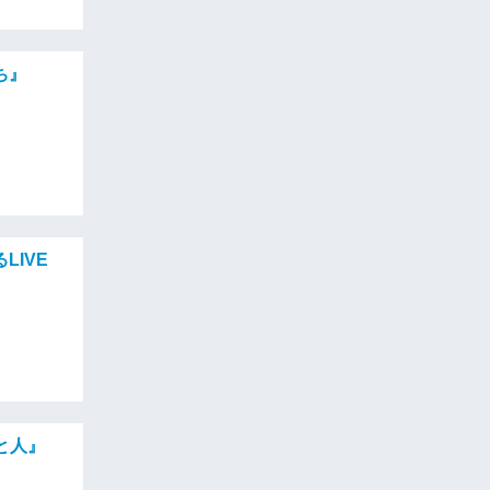
ち』
IVE
と人』