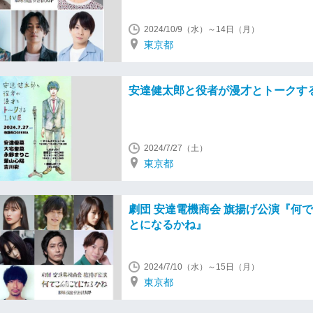
2024/10/9（水）～14日（月）
東京都
安達健太郎と役者が漫才とトークするL
2024/7/27（土）
東京都
劇団 安達電機商会 旗揚げ公演『何
とになるかね』
2024/7/10（水）～15日（月）
東京都