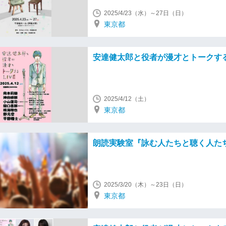
2025/4/23（水）～27日（日）
東京都
安達健太郎と役者が漫才とトークするL
2025/4/12（土）
東京都
朗読実験室『詠む人たちと聴く人た
2025/3/20（木）～23日（日）
東京都