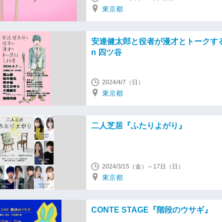
東京都
安達健太郎と役者が漫才とトークするL
n 四ツ谷
2024/4/7（日）
東京都
二人芝居『ふたりよがり』
2024/3/15（金）～17日（日）
東京都
CONTE STAGE『階段のウサギ』