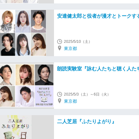
安達健太郎と役者が漫才とトークするL
2025/5/10（土）
東京都
朗読実験室『詠む人たちと聴く人た
2025/5/3（土）～6日（火）
東京都
二人芝居『ふたりよがり』