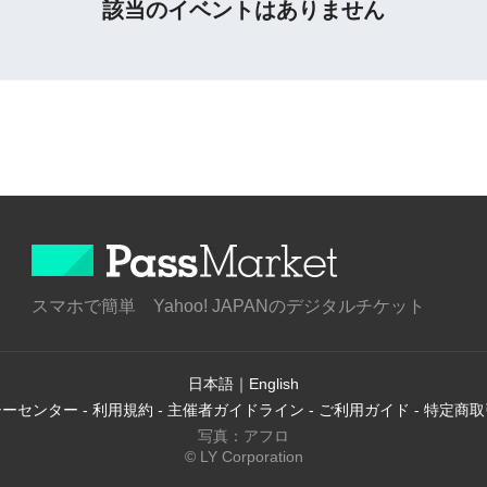
該当のイベントはありません
スマホで簡単 Yahoo! JAPANのデジタルチケット
日本語
｜
English
シーセンター
-
利用規約
-
主催者ガイドライン
-
ご利用ガイド
-
特定商取
写真：アフロ
© LY Corporation