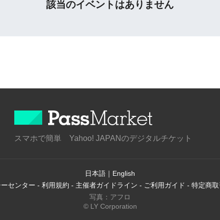
該当のイベントはありません
スマホで簡単 Yahoo! JAPANのデジタルチケット
日本語
｜
English
シーセンター
-
利用規約
-
主催者ガイドライン
-
ご利用ガイド
-
特定商取
写真：アフロ
© LY Corporation