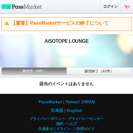
ログイン
【重要】PassMarketサービスの終了について
AiSOTOPE LOUNGE
販売中（0件）
販売終了（42件）
該当のイベントはありません
PassMarket
Yahoo! JAPAN
日本語
English
プライバシーポリシー
プライバシーセンター
規約
ヘルプ
主催者ガイドライン
ご利用ガイド