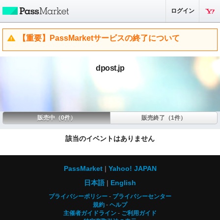
ログイン
【重要】PassMarketサービスの終了について
dpost.jp
販売中（0件）
販売終了（1件）
該当のイベントはありません
PassMarket
Yahoo! JAPAN
日本語
English
プライバシーポリシー
プライバシーセンター
規約
ヘルプ
主催者ガイドライン
ご利用ガイド