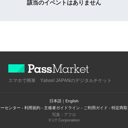
該当のイベントはありません
スマホで簡単 Yahoo! JAPANのデジタルチケット
日本語
｜
English
シーセンター
-
利用規約
-
主催者ガイドライン
-
ご利用ガイド
-
特定商取
写真：アフロ
© LY Corporation