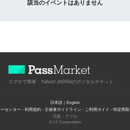
該当のイベントはありません
スマホで簡単 Yahoo! JAPANのデジタルチケット
日本語
｜
English
シーセンター
-
利用規約
-
主催者ガイドライン
-
ご利用ガイド
-
特定商取
写真：アフロ
© LY Corporation