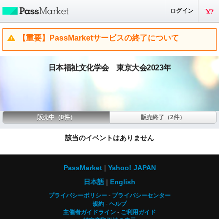
ログイン
【重要】PassMarketサービスの終了について
日本福祉文化学会 東京大会2023年
販売中（0件）
販売終了（2件）
該当のイベントはありません
PassMarket
Yahoo! JAPAN
日本語
English
プライバシーポリシー
プライバシーセンター
規約
ヘルプ
主催者ガイドライン
ご利用ガイド