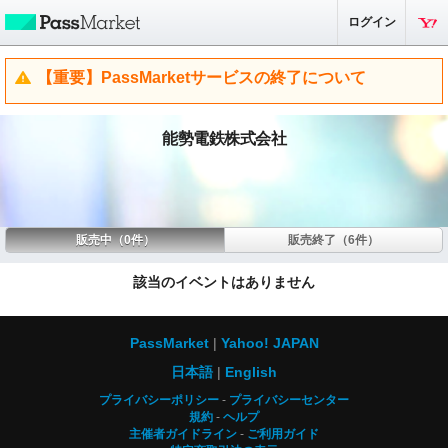
ログイン
【重要】PassMarketサービスの終了について
能勢電鉄株式会社
販売中（0件）
販売終了（6件）
該当のイベントはありません
PassMarket
Yahoo! JAPAN
日本語
English
プライバシーポリシー
プライバシーセンター
規約
ヘルプ
主催者ガイドライン
ご利用ガイド