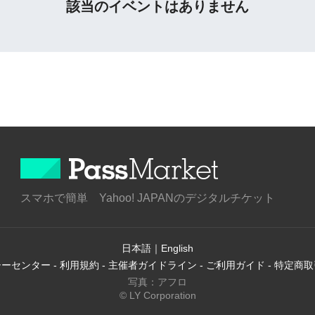
該当のイベントはありません
スマホで簡単 Yahoo! JAPANのデジタルチケット
日本語
｜
English
シーセンター
-
利用規約
-
主催者ガイドライン
-
ご利用ガイド
-
特定商取
写真：アフロ
© LY Corporation