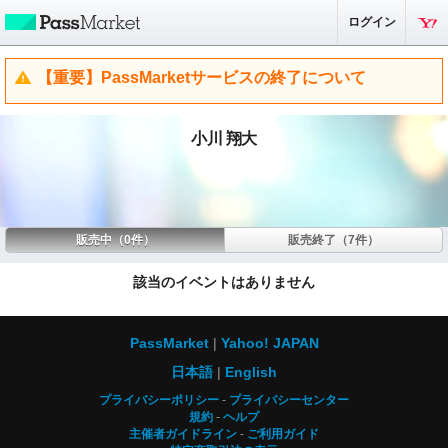
ログイン
【重要】PassMarketサービスの終了について
小川 翔大
販売中（0件）
販売終了（7件）
該当のイベントはありません
PassMarket
Yahoo! JAPAN
日本語
English
プライバシーポリシー
プライバシーセンター
規約
ヘルプ
主催者ガイドライン
ご利用ガイド