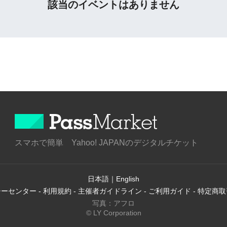
該当のイベントはありません
スマホで簡単 Yahoo! JAPANのデジタルチケット
日本語
｜
English
シーセンター
-
利用規約
-
主催者ガイドライン
-
ご利用ガイド
-
特定商取
写真：アフロ
© LY Corporation