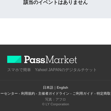
該当のイベントはありません
スマホで簡単 Yahoo! JAPANのデジタルチケット
日本語
｜
English
シーセンター
-
利用規約
-
主催者ガイドライン
-
ご利用ガイド
-
特定商取
写真：アフロ
© LY Corporation