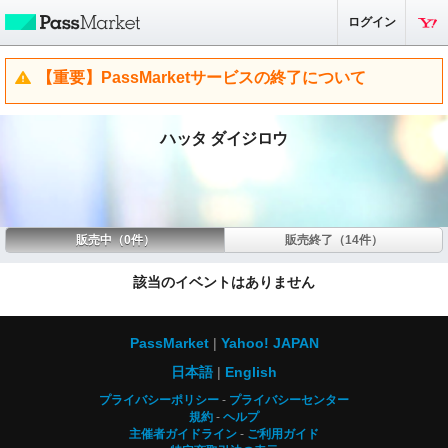
ログイン
【重要】PassMarketサービスの終了について
ハッタ ダイジロウ
販売中（0件）
販売終了（14件）
該当のイベントはありません
PassMarket
Yahoo! JAPAN
日本語
English
プライバシーポリシー
プライバシーセンター
規約
ヘルプ
主催者ガイドライン
ご利用ガイド