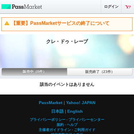
ログイン
【重要】PassMarketサービスの終了について
クレ・ドゥ・レーブ
販売中（0件）
販売終了（23件）
該当のイベントはありません
PassMarket
Yahoo! JAPAN
日本語
English
プライバシーポリシー
プライバシーセンター
規約
ヘルプ
主催者ガイドライン
ご利用ガイド