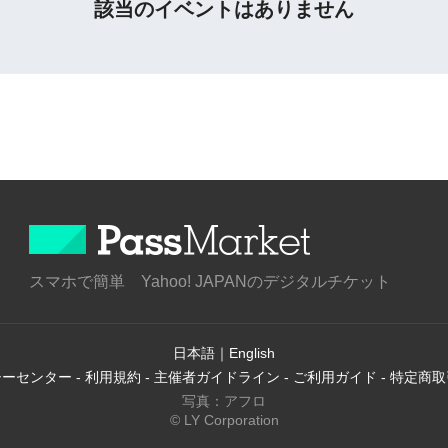
該当のイベントはありません
スマホで簡単 Yahoo! JAPANのデジタルチケット
日本語
｜
English
シーセンター
-
利用規約
-
主催者ガイドライン
-
ご利用ガイド
-
特定商取
写真：アフロ
© LY Corporation