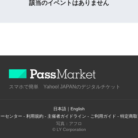
該当のイベントはありません
スマホで簡単 Yahoo! JAPANのデジタルチケット
日本語
｜
English
シーセンター
-
利用規約
-
主催者ガイドライン
-
ご利用ガイド
-
特定商取
写真：アフロ
© LY Corporation