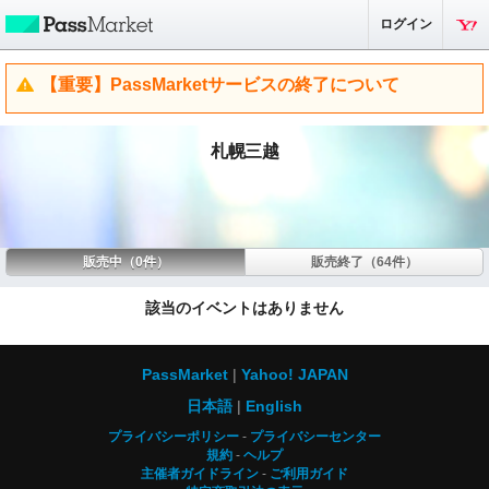
ログイン
【重要】PassMarketサービスの終了について
札幌三越
販売中（0件）
販売終了（64件）
該当のイベントはありません
PassMarket
Yahoo! JAPAN
日本語
English
プライバシーポリシー
プライバシーセンター
規約
ヘルプ
主催者ガイドライン
ご利用ガイド