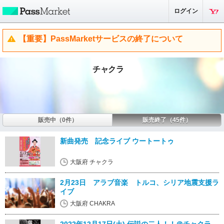
ログイン
【重要】PassMarketサービスの終了について
チャクラ
販売中（0件）
販売終了（45件）
新曲発売 記念ライブ ウートートゥ
大阪府 チャクラ
2月23日 アラブ音楽 トルコ、シリア地震支援ラ
イブ
大阪府 CHAKRA