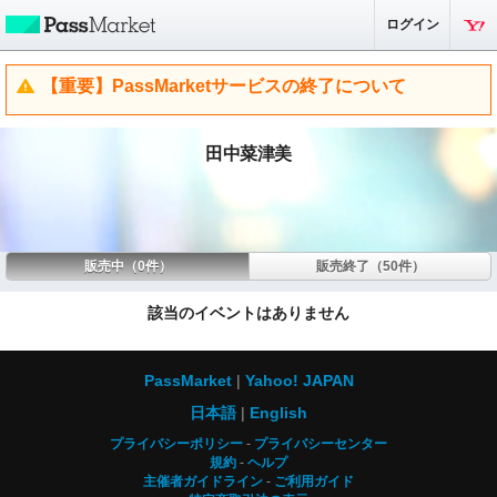
ログイン
【重要】PassMarketサービスの終了について
田中菜津美
販売中（0件）
販売終了（50件）
該当のイベントはありません
PassMarket
Yahoo! JAPAN
日本語
English
プライバシーポリシー
プライバシーセンター
規約
ヘルプ
主催者ガイドライン
ご利用ガイド