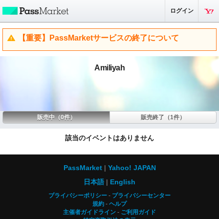
ログイン
【重要】PassMarketサービスの終了について
Amiliyah
販売中（0件）
販売終了（1件）
該当のイベントはありません
PassMarket
Yahoo! JAPAN
日本語
English
プライバシーポリシー
プライバシーセンター
規約
ヘルプ
主催者ガイドライン
ご利用ガイド