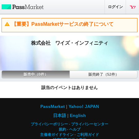
ログイン
【重要】PassMarketサービスの終了について
株式会社 ワイズ・インフィニティ
販売中（0件）
販売終了（52件）
該当のイベントはありません
PassMarket
Yahoo! JAPAN
日本語
English
プライバシーポリシー
プライバシーセンター
規約
ヘルプ
主催者ガイドライン
ご利用ガイド