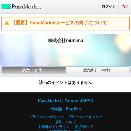
ログイン
【重要】PassMarketサービスの終了について
株式会社munimu
販売中（0件）
販売終了（54件）
該当のイベントはありません
PassMarket
Yahoo! JAPAN
日本語
English
プライバシーポリシー
プライバシーセンター
規約
ヘルプ
主催者ガイドライン
ご利用ガイド